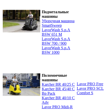
Подметальные
машины
Уборочная машина
SmartSweep
LavorWash S.p.A
BSW 651 M
LavorWash S.p.A
BSW 700 / 900
LavorWash S.p.A
BSW 1000
Поломоечные
машины
Lavor PRO Free
Karcher BR 40/25 С
Lavor PRO SCL
Karcher BR 45/40 С
Comfort S
Bp Pack
Karcher BR 40/10 C
Adv
Lavor PRO Midi-R