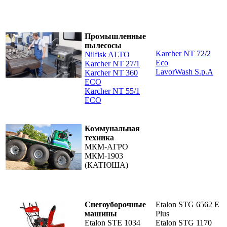
Промышленные
пылесосы
Karcher NT 72/2
Nilfisk ALTO
Есо
Karcher NT 27/1
LavorWash S.p.A
Karcher NT 360
ECO
Karcher NT 55/1
ECO
Коммунальная
техника
МКМ-АГРО
МКМ-1903
(КАТЮША)
Снегоуборочные
Etalon STG 6562 E
машины
Plus
Etalon STE 1034
Etalon STG 1170