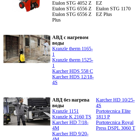
Etalon STG 4052 Z
EZ
Etalon STG 6556 Z
Etalon STG 1170
Etalon STG 6556 Z
EZ Plus
Plus
АВД с нагревом
воды
Kranzle therm 1165-
1
Kranzle therm 1525-
1
Karcher HDS 558 C
Karcher HDS 12/18-
4S
АВД без нагрева
Karcher HD 10/25-
воды
4S
Kranzle 1151
Portotecnica Elite
Kranzle K 2160 TS
1813 P
Karcher HD 7/18-
Portotecnica Royal
4M
Press DSPL 3060 T
Karcher HD 9/20-
4М