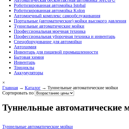
Автоматическая бесконтактная автомойка SHUIFU
Роботизированная автомойка Istobal
Роботизированная автомойка Kolon
Автомоечный комплекс самообслуживания
Портальные (автоматические) мойки высокого давления
Туннельные автоматические мойки
Профессиональная моечная техника
Профессиональная уборочная техника и инвентарь
Спецоборудование для автомойки
Автохимия
Инвентарь для пищевой промышленности
Бытовая химия
Инвентарь
Трициклы
Аккумуляторы
×
Главная
→
Каталог
→ Туннельные автоматические мойки
Сортировать по
Туннельные автоматические 
Туннельные автоматические мойки