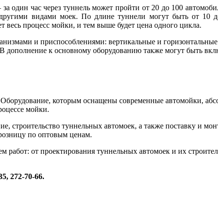
за один час через туннель может пройти от 20 до 100 автомоби
ругими видами моек. По длине туннели могут быть от 10 до
т весь процесс мойки, и тем выше будет цена одного цикла.
измами и приспособлениями: вертикальные и горизонтальные 
 В дополнение к основному оборудованию также могут быть вкл
 Оборудование, которым оснащены современные автомойки, абс
роцессе мойки.
, строительство туннельных автомоек, а также поставку и монт
розницу по оптовым ценам.
ем работ: от проектирования туннельных автомоек и их строите
5, 272-70-66.