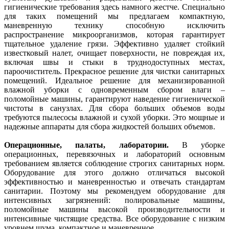
гигиенические требования здесь намного жестче. Специально
для таких помещений мы предлагаем компактную,
маневренную технику способную исключить
распространение микроорганизмов, которая гарантирует
тщательное удаление грязи. Эффективно удаляет стойкий
известковый налет, очищает поверхности, не повреждая их,
включая швы и стыки в труднодоступных местах,
пароочиститель. Прекрасное решение для чистки санитарных
помещений. Идеальное решение для механизированной
влажной уборки с одновременным сбором влаги –
поломойные машины, гарантируют наведение гигиенической
чистоты в санузлах. Для сбора больших объемов воды
требуются пылесосы влажной и сухой уборки. Это мощные и
надежные аппараты для сбора жидкостей больших объемов.
Операционные, палаты, лаборатории.
В уборке
операционных, перевязочных и лабораторий основным
требованием является соблюдение строгих санитарных норм.
Оборудование для этого должно отличаться высокой
эффективностью и маневренностью и отвечать стандартам
санитарии. Поэтому мы рекомендуем оборудование для
интенсивных загрязнений: полировальные машины,
поломойные машины высокой производительности и
интенсивные чистящие средства. Все оборудование с низким
уровнем шума, компактное и маневренное.