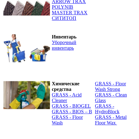
ARROW TRAX
POLYNIB
MASTER TRAX
СИТИТОП
Инвентарь
Уборочный
инвентарь
Химические
GRASS - Floor
средства
Wash Strong
GRASS - Acid
GRASS - Clean
Cleaner
Glass
GRASS - BIOGEL
GRASS -
GRASS - BIOS – B
HydroBlock
GRASS - Floor
GRASS - Metal
Wash
Floor Wax