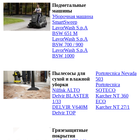
Подметальные
машины
Уборочная машина
SmartSweep
LavorWash S.p.A
BSW 651 M
LavorWash S.p.A
BSW 700 / 900
LavorWash S.p.A
BSW 1000
Пылесосы для
Portotecnica Nevada
сухой и влажной
503
уборки
Portotecnica
Nilfisk ALTO
SOTECO
Delvir BLASTER
Karcher NT 360
1/33
ECO
DELVIR V640M
Karcher NT 27/1
Delvir TOP
Грязезащитные
покрытия