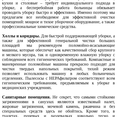
кухни и столовые – требует индивидуального подхода в
уборке, а бесперебойная работа больницы обязывает
проводить уборку быстро и эффективно. Именно поэтому мы
предлагаем все необходимое для эффективной очистки
помещений: мощное и тихое уборочное оборудование, а также
профессиональные химические средства.
Холлы и коридоры.
Для быстрой поддерживающей уборки, а
также для эффективной генеральной чистки больших
площадей мы рекомендуем поломойно-всасывающие
машины, которые обеспечат как качественный сбор крупного
и мелкого мусора, так и одновременную влажную уборку с
соблюдением всех гигиенических требований. Компактные и
маневренные поломойные машины прекрасно подходят для
чистки твердых напольных покрытий, тихий режим
позволяет использовать машину в любых больничных
отделениях. Пылесосы с НЕРАфильтром соответствуют всем
гигиеническим требованиям, предъявляемым к уборке в
медицинских учреждениях.
Санитарные помещения.
Не секрет, что самыми стойкими
загрязнениями в санузлах являются известковый налет,
жировые загрязнения, мочевой камень, ржавчина и без
специальных средств здесь не обойтись. Кроме того, в
туалетах, душевых и раздевалках довольно тесно и