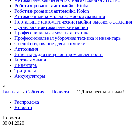
Автоматическая бесконтактная автомойка SHUIFU
Роботизированная автомойка Istobal
Роботизированная автомойка Kolon
Автомоечный комплекс самообслуживания
Портальные (автоматические) мойки высокого давления
Туннельные автоматические мойки
Профессиональная моечная техника
Профессиональная уборочная техника и инвентарь
Спецоборудование для автомойки
Автохимия
Инвентарь для пищевой промышленности
Бытовая химия
Инвентарь
Трициклы
Аккумуляторы
×
Главная
→
События
→
Новости
→ С Днем весны и труда!
Распродажа
Новости
Новости
30.04.2020