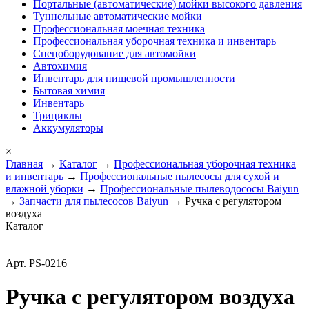
Портальные (автоматические) мойки высокого давления
Туннельные автоматические мойки
Профессиональная моечная техника
Профессиональная уборочная техника и инвентарь
Спецоборудование для автомойки
Автохимия
Инвентарь для пищевой промышленности
Бытовая химия
Инвентарь
Трициклы
Аккумуляторы
×
Главная
→
Каталог
→
Профессиональная уборочная техника
и инвентарь
→
Профессиональные пылесосы для сухой и
влажной уборки
→
Профессиональные пылеводососы Baiyun
→
Запчасти для пылесосов Baiyun
→ Ручка с регулятором
воздуха
Каталог
Арт. PS-0216
Ручка с регулятором воздуха