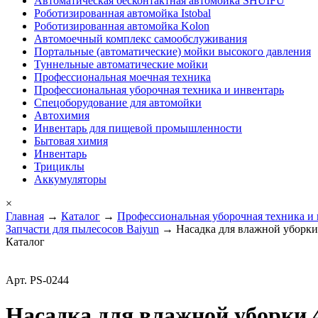
Автоматическая бесконтактная автомойка SHUIFU
Роботизированная автомойка Istobal
Роботизированная автомойка Kolon
Автомоечный комплекс самообслуживания
Портальные (автоматические) мойки высокого давления
Туннельные автоматические мойки
Профессиональная моечная техника
Профессиональная уборочная техника и инвентарь
Спецоборудование для автомойки
Автохимия
Инвентарь для пищевой промышленности
Бытовая химия
Инвентарь
Трициклы
Аккумуляторы
×
Главная
→
Каталог
→
Профессиональная уборочная техника и
Запчасти для пылесосов Baiyun
→ Насадка для влажной уборки
Каталог
Арт. PS-0244
Насадка для влажной уборки 