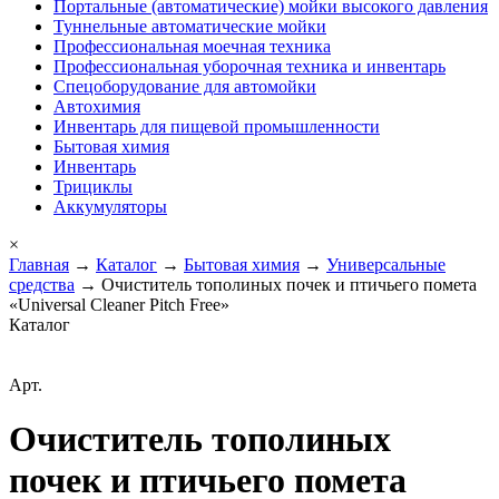
Портальные (автоматические) мойки высокого давления
Туннельные автоматические мойки
Профессиональная моечная техника
Профессиональная уборочная техника и инвентарь
Спецоборудование для автомойки
Автохимия
Инвентарь для пищевой промышленности
Бытовая химия
Инвентарь
Трициклы
Аккумуляторы
×
Главная
→
Каталог
→
Бытовая химия
→
Универсальные
средства
→ Очиститель тополиных почек и птичьего помета
«Universal Cleaner Pitch Free»
Каталог
Арт.
Очиститель тополиных
почек и птичьего помета