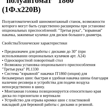
"полуавтомат" 1860
(1Ф.х220В)
Полуавтоматический шиномонтажный станок, возможности
которого могут быть существенно расширены при установке
опциональных приспособлений: "Третья рука", "взрывная"
накачка, зажимные кулачки для дисков большого диаметра.
Свойства
Технические характеристики
• Предназначен для работы с дисками до 30" (при
использовании опциональных кулачков арт. A24)
• Односкоростной поворотный стол
• Возможна установка опционального приспособления
"Третья рука" PL1330
• Система "взрывной" накачки IT1860 (опция) для
бескамерных шин: быстрая и удобная накачка шины благодаря
наличию ресивера и устройства для подачи воздуха
непосредственно в шину.
• Монтажная головка позиционируется относительно края
диска по горизонтали и вертикали
• Устройство для отрыва кромки шин с пластиковой
накладкой для бережной работы с дисками и резиной.