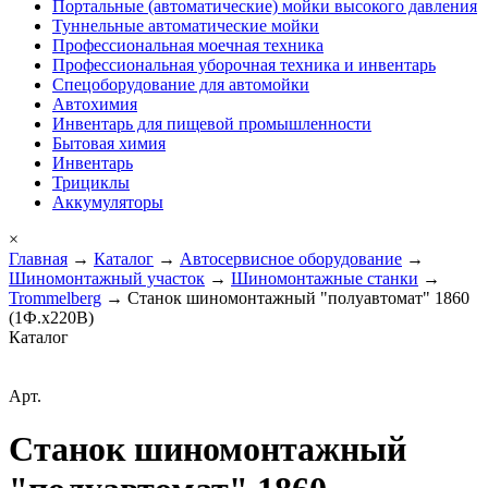
Портальные (автоматические) мойки высокого давления
Туннельные автоматические мойки
Профессиональная моечная техника
Профессиональная уборочная техника и инвентарь
Спецоборудование для автомойки
Автохимия
Инвентарь для пищевой промышленности
Бытовая химия
Инвентарь
Трициклы
Аккумуляторы
×
Главная
→
Каталог
→
Автосервисное оборудование
→
Шиномонтажный участок
→
Шиномонтажные станки
→
Trommelberg
→ Станок шиномонтажный "полуавтомат" 1860
(1Ф.х220В)
Каталог
Арт.
Станок шиномонтажный