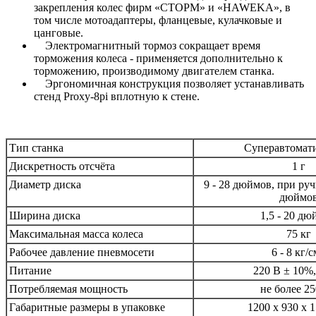
закрепления колес фирм «СТОРМ» и «HAWEKA», в
том числе мотоадаптеры, фланцевые, кулачковые и
цанговые.
Электромагнитный тормоз сокращает время
торможения колеса - применяется дополнительно к
торможению, производимому двигателем станка.
Эргономичная конструкция позволяет устанавливать
стенд Proxy-8pi вплотную к стене.
Тип станка
Суперавтомат
Дискретность отсчёта
1 г
Диаметр диска
9 - 28 дюймов, при ру
дюймо
Ширина диска
1,5 - 20 д
Максимальная масса колеса
75 кг
Рабочее давление пневмосети
6 - 8 кг/
Питание
220 В ± 10%,
Потребляемая мощность
не более 2
Габаритные размеры в упаковке
1200 х 930 х 