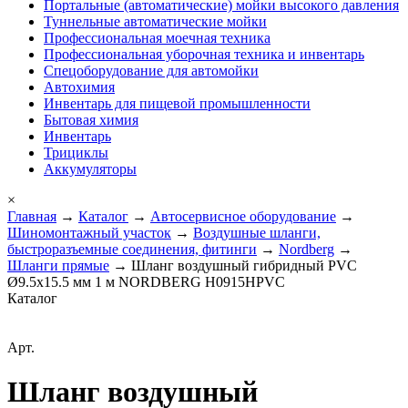
Портальные (автоматические) мойки высокого давления
Туннельные автоматические мойки
Профессиональная моечная техника
Профессиональная уборочная техника и инвентарь
Спецоборудование для автомойки
Автохимия
Инвентарь для пищевой промышленности
Бытовая химия
Инвентарь
Трициклы
Аккумуляторы
×
Главная
→
Каталог
→
Автосервисное оборудование
→
Шиномонтажный участок
→
Воздушные шланги,
быстроразъемные соединения, фитинги
→
Nordberg
→
Шланги прямые
→ Шланг воздушный гибридный PVC
Ø9.5х15.5 мм 1 м NORDBERG H0915HPVC
Каталог
Арт.
Шланг воздушный