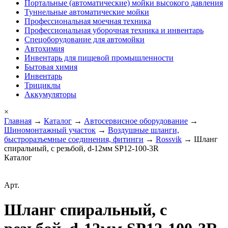
Портальные (автоматические) мойки высокого давления
Туннельные автоматические мойки
Профессиональная моечная техника
Профессиональная уборочная техника и инвентарь
Спецоборудование для автомойки
Автохимия
Инвентарь для пищевой промышленности
Бытовая химия
Инвентарь
Трициклы
Аккумуляторы
×
Главная
→
Каталог
→
Автосервисное оборудование
→
Шиномонтажный участок
→
Воздушные шланги,
быстроразъемные соединения, фитинги
→
Rossvik
→ Шланг
спиральный, с резьбой, d-12мм SP12-100-3R
Каталог
Арт.
Шланг спиральный, с