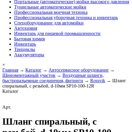
Портальные (автоматические) мойки высокого давления
Туннельные автоматические мойки
Профессиональная моечная техника
Профессиональная уборочная техника и инвентарь
Спецоборудование для автомойки
Автохимия
Инвентарь для пищевой промышленности
Бытовая химия
Инвентарь
Трициклы
Аккумуляторы
×
Главная
→
Каталог
→
Автосервисное оборудование
→
Шиномонтажный участок
→
Воздушные шланги,
быстроразъемные соединения, фитинги
→
Rossvik
→ Шланг
спиральный, с резьбой, d-10мм SP10-100-12R
Каталог
Арт.
Шланг спиральный, с