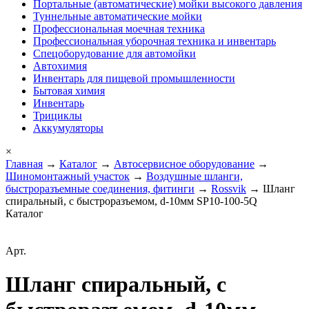
Портальные (автоматические) мойки высокого давления
Туннельные автоматические мойки
Профессиональная моечная техника
Профессиональная уборочная техника и инвентарь
Спецоборудование для автомойки
Автохимия
Инвентарь для пищевой промышленности
Бытовая химия
Инвентарь
Трициклы
Аккумуляторы
×
Главная
→
Каталог
→
Автосервисное оборудование
→
Шиномонтажный участок
→
Воздушные шланги,
быстроразъемные соединения, фитинги
→
Rossvik
→ Шланг
спиральный, с быстроразъемом, d-10мм SP10-100-5Q
Каталог
Арт.
Шланг спиральный, с