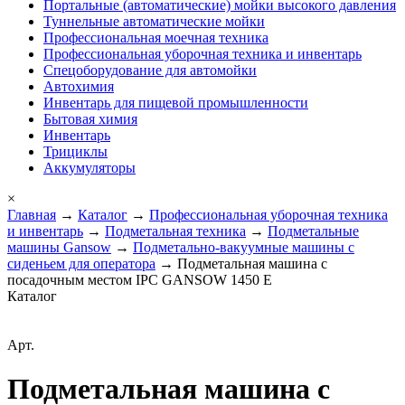
Портальные (автоматические) мойки высокого давления
Туннельные автоматические мойки
Профессиональная моечная техника
Профессиональная уборочная техника и инвентарь
Спецоборудование для автомойки
Автохимия
Инвентарь для пищевой промышленности
Бытовая химия
Инвентарь
Трициклы
Аккумуляторы
×
Главная
→
Каталог
→
Профессиональная уборочная техника
и инвентарь
→
Подметальная техника
→
Подметальные
машины Gansow
→
Подметально-вакуумные машины с
сиденьем для оператора
→ Подметальная машина с
посадочным местом IPC GANSOW 1450 E
Каталог
Арт.
Подметальная машина с