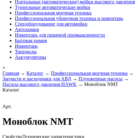
Портальные (автоматические) мойки высокого давления
Туннельные автоматические мойки
Профессиональная моечная техника
Профессиональная уборочная техника и инвентарь
Спецоборудование для автомойки
Автохимия
Инвентарь для пищевой промышленности
Бытовая химия
Инвентарь
Трициклы
Аккумуляторы
×
Главная
→
Каталог
→
Профессиональная моечная техника
→
Запчасти и расходники для АВД
→
Плунжерные насосы
→
Насосы высокого давления HAWK
→ Моноблок NMT
Каталог
Арт.
Моноблок NMT
Свойства
Технические характеристики