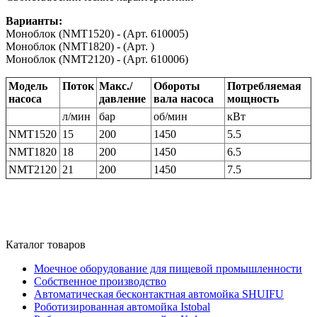
Варианты:
Моноблок (NMT1520) - (Арт. 610005)
Моноблок (NMT1820) - (Арт. )
Моноблок (NMT2120) - (Арт. 610006)
Модель
Поток
Макс./
Обороты
Потребляемая
насоса
давление
вала насоса
мощность
л/мин
бар
об/мин
кВт
NMT1520
15
200
1450
5.5
NMT1820
18
200
1450
6.5
NMT2120
21
200
1450
7.5
Каталог товаров
Моечное оборудование для пищевой промышленности
Собственное производство
Автоматическая бесконтактная автомойка SHUIFU
Роботизированная автомойка Istobal