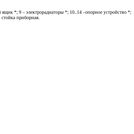
й ящик *; 9 – электрорадиаторы *; 10..14 –опорное устройство *;
– стойка приборная.