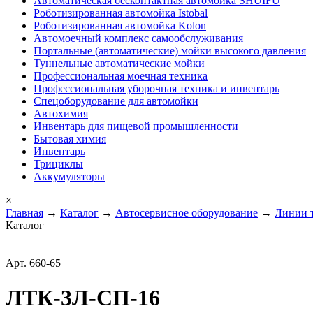
Автоматическая бесконтактная автомойка SHUIFU
Роботизированная автомойка Istobal
Роботизированная автомойка Kolon
Автомоечный комплекс самообслуживания
Портальные (автоматические) мойки высокого давления
Туннельные автоматические мойки
Профессиональная моечная техника
Профессиональная уборочная техника и инвентарь
Спецоборудование для автомойки
Автохимия
Инвентарь для пищевой промышленности
Бытовая химия
Инвентарь
Трициклы
Аккумуляторы
×
Главная
→
Каталог
→
Автосервисное оборудование
→
Линии т
Каталог
Арт. 660-65
ЛТК-3Л-СП-16