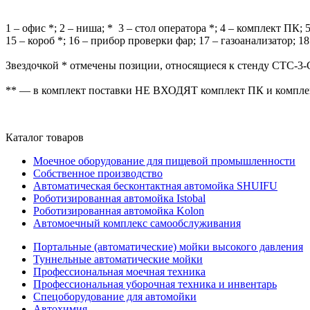
1 – офис *; 2 – ниша; * 3 – стол оператора *; 4 – комплект ПК;
15 – короб *; 16 – прибор проверки фар; 17 – газоанализатор; 
Звездочкой * отмечены позиции, относящиеся к стенду СТС-3-
** — в комплект поставки НЕ ВХОДЯТ комплект ПК и комплект
Каталог товаров
Моечное оборудование для пищевой промышленности
Собственное производство
Автоматическая бесконтактная автомойка SHUIFU
Роботизированная автомойка Istobal
Роботизированная автомойка Kolon
Автомоечный комплекс самообслуживания
Портальные (автоматические) мойки высокого давления
Туннельные автоматические мойки
Профессиональная моечная техника
Профессиональная уборочная техника и инвентарь
Спецоборудование для автомойки
Автохимия