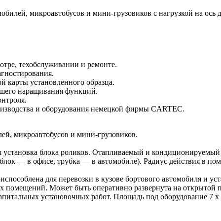
билей, микроавтобусов и мини-грузовиков с нагрузкой на ось д
отре, техобслуживании и ремонте.
агностирования.
й карты установленного образца.
йшего наращивания функций.
онтроля.
роизводства и оборудования немецкой фирмы CARTEC.
ей, микроавтобусов и мини-грузовиков.
я установка блока роликов. Отапливаемый и кондиционируемый 
лок — в офисе, трубка — в автомобиле). Радиус действия в пом
испособлена для перевозки в кузове бортового автомобиля и ус
х помещений. Может быть оперативно развернута на открытой п
итальных установочных работ. Площадь под оборудование 7 х 14 