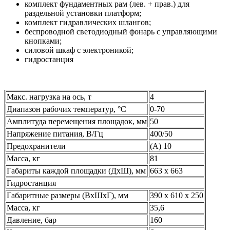
комплект фундаментных рам (лев. + прав.) для
раздельной установки платформ;
комплект гидравлических шлангов;
беспроводной светодиодный фонарь с управляющими
кнопками;
силовой шкаф с электроникой;
гидростанция
Макс. нагрузка на ось, т
4
Диапазон рабочих температур, °С
0-70
Амплитуда перемещения площадок, мм
50
Напряжение питания, В/Гц
400/50
Предохранители
(A) 10
Масса, кг
81
Габариты каждой площадки (ДхШ), мм
663 х 663
Гидростанция
Габаритные размеры (ВхШхГ), мм
390 х 610 х 250
Масса, кг
35,6
Давление, бар
160