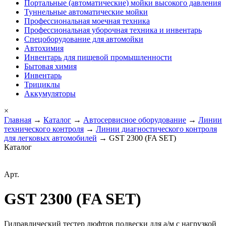
Портальные (автоматические) мойки высокого давления
Туннельные автоматические мойки
Профессиональная моечная техника
Профессиональная уборочная техника и инвентарь
Спецоборудование для автомойки
Автохимия
Инвентарь для пищевой промышленности
Бытовая химия
Инвентарь
Трициклы
Аккумуляторы
×
Главная
→
Каталог
→
Автосервисное оборудование
→
Линии
технического контроля
→
Линии диагностического контроля
для легковых автомобилей
→ GST 2300 (FA SET)
Каталог
Арт.
GST 2300 (FA SET)
Гидравлический тестер люфтов подвески для а/м с нагрузкой