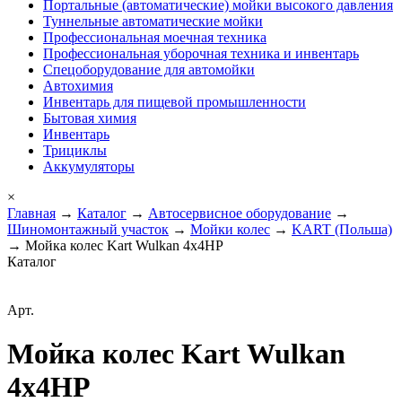
Портальные (автоматические) мойки высокого давления
Туннельные автоматические мойки
Профессиональная моечная техника
Профессиональная уборочная техника и инвентарь
Спецоборудование для автомойки
Автохимия
Инвентарь для пищевой промышленности
Бытовая химия
Инвентарь
Трициклы
Аккумуляторы
×
Главная
→
Каталог
→
Автосервисное оборудование
→
Шиномонтажный участок
→
Мойки колес
→
KART (Польша)
→ Мойка колес Kart Wulkan 4x4HP
Каталог
Арт.
Мойка колес Kart Wulkan
4x4HP