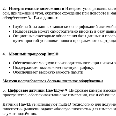
2. Измерительные возможности
Измеряет углы развала, каст
оси, прилежащий угол, обратное схождение при повороте и ма
оборудование.
3. База данных
Глубина базы данных заводских спецификаций автомобил
Пользователь может самостоятельно вносить в базу дан
Опционные ежегодные обновления базы данных и програ
путем простой установки нового программного картридж
4. Мощный процессор Intel®
Обеспечивает мощную производительность при низком э
Поддерживает высококачественную графику.
Обеспечивает высокую ёмкость памяти.
Может потребоваться дополнительное оборудование
5. Цифровые датчики HawkEye™
Цифровые камеры высоког
пространстве, обеспечивая такие же измерения, как и обычные
Датчики HawkEye используют multi-D технологию для получен
плоскости» (мишени задают «базовую плоскость» для измерени
служит подъёмник.