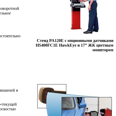
 поворотной
ельное
остоятельно
Стенд PA120E с опционными датчиками
HS400FC1E HawkEye и 17” ЖК цветным
монитором
мишеней в
 «текущей
лоскостью