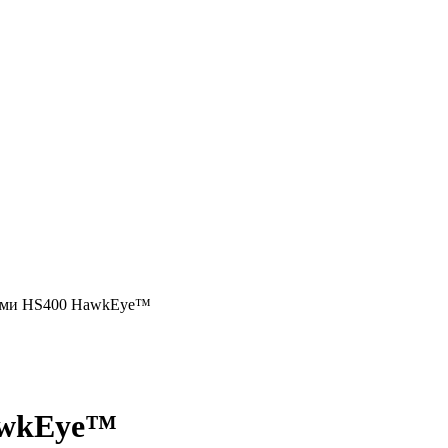
ками HS400 HawkEye™
HawkEye™