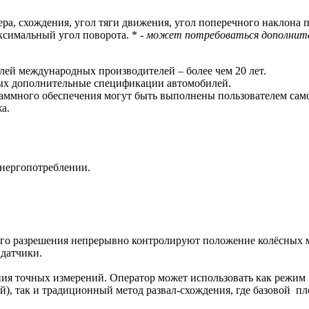
ера, схождения, угол тяги движения, угол поперечного наклона
ксимальный угол поворота. * -
может потребоваться дополнит
ей международных производителей – более чем 20 лет.
ных дополнительные спецификации автомобилей.
ммного обеспечения могут быть выполнены пользователем сам
а.
нергопотреблении.
о разрешения непрерывно контролируют положение колёсных 
 датчики.
ия точных измерений. Оператор может использовать как режим
й), так и традиционный метод развал-схождения, где базовой п