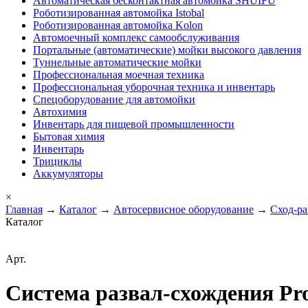
Автоматическая бесконтактная автомойка SHUIFU
Роботизированная автомойка Istobal
Роботизированная автомойка Kolon
Автомоечный комплекс самообслуживания
Портальные (автоматические) мойки высокого давления
Туннельные автоматические мойки
Профессиональная моечная техника
Профессиональная уборочная техника и инвентарь
Спецоборудование для автомойки
Автохимия
Инвентарь для пищевой промышленности
Бытовая химия
Инвентарь
Трициклы
Аккумуляторы
×
Главная
→
Каталог
→
Автосервисное оборудование
→
Сход-ра
Каталог
Арт.
Система развал-схождения P