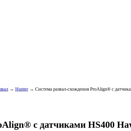
звал
→
Hunter
→ Система развал-схождения ProAlign® с датчи
roAlign® с датчиками HS400 