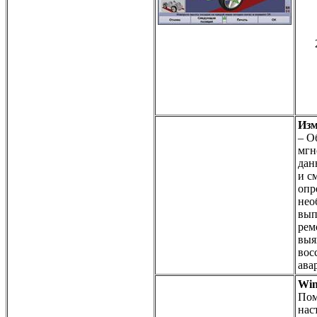
Изм
– О
мгн
дан
и с
опр
нео
вып
рем
выя
вос
ава
Win
Пом
нас