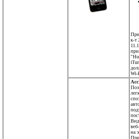
При
к-т
11.
при
"Hu
iTu
дол
Wi-
Асс
Поз
лег
спо
авт
под
пос
Вид
веб
на 
При