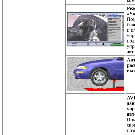
ком
Реж
«Ук
Поз
бол
и и
упр
под
упр
авт
Авт
рас
выв
AV
дан
упр
авт
Пом
скр
поз