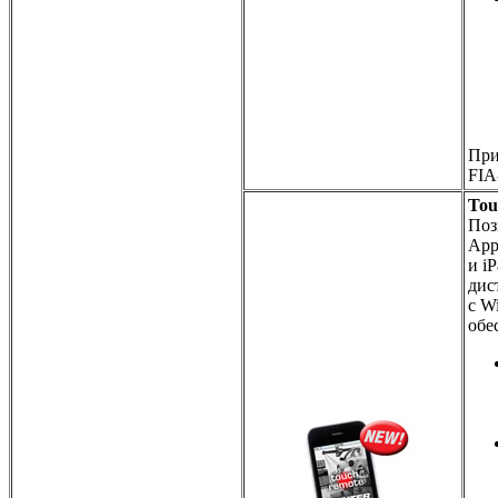
При
FIA
Tou
Поз
App
и i
дис
с W
обе