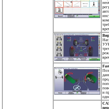
нео
рег
авт
инс
ком
тре
вре
Вир
Наг
УУК
тре
реж
вре
Fas
Поз
дан
про
поп
пов
и п
одн
CA
пер