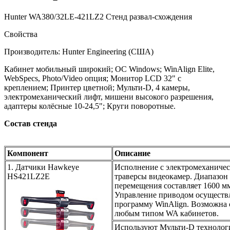
Hunter WA380/32LE-421LZ2 Стенд развал-схождения
Свойства
Производитель: Hunter Engineering (США)
Кабинет мобильный широкий; ОС Windows; WinAlign Elite,
WebSpecs, Photo/Video опция; Монитор LCD 32" с
креплением; Принтер цветной; Мульти-D, 4 камеры,
электромеханический лифт, мишени высокого разрешения,
адаптеры колёсные 10-24,5"; Круги поворотные.
Состав стенда
Компонент
Описание
1. Датчики Hawkeye
Исполнение с электромеханиче
HS421LZ2E
траверсы видеокамер. Диапазон
перемещения составляет 1600 м
Управление приводом осуществл
программу WinAlign. Возможна с
любым типом WA кабинетов.
Используют Мульти-D технолог