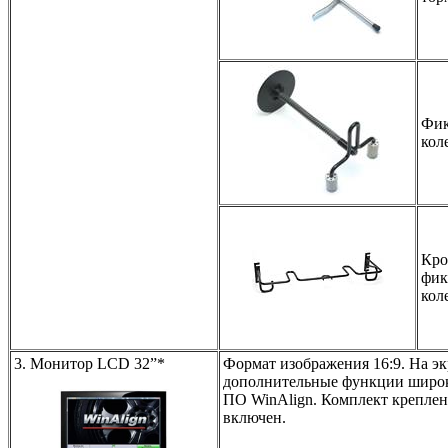
Фик
кол
Кро
фик
кол
3. Монитор LCD 32”*
Формат изображения 16:9. На э
дополнительные функции широ
ПО WinAlign. Комплект креплен
включен.