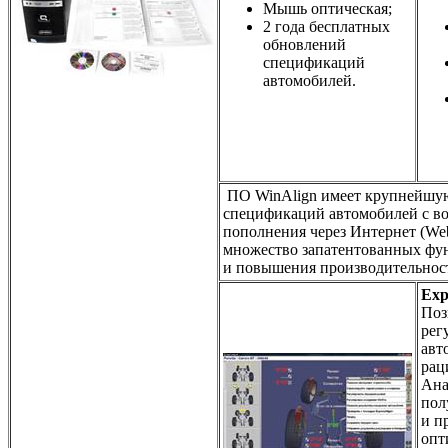
Мышь оптическая;
2 года бесплатных
обновлений
спецификаций
автомобилей.
ПО WinAlign имеет крупнейшую
спецификаций автомобилей c в
пополнения через Интернет (We
множество запатентованных фу
и повышения производительнос
Exp
Поз
рег
авт
рац
Ана
пол
и п
опт