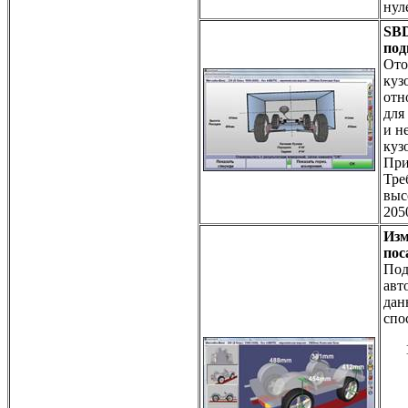
нул
SBD
под
Ото
куз
отн
для
и н
куз
При
Тре
выс
205
Изм
пос
Под
авт
дан
спо