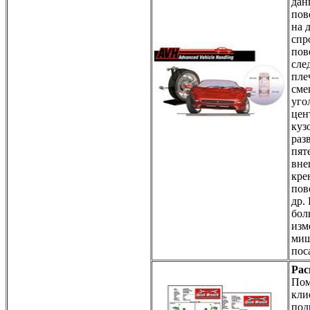
дан
пов
на 
спр
пов
сле
пле
сме
уго
цен
куз
раз
пят
вне
кре
пов
др.
бол
изм
миш
пос
Рас
Пом
кли
под