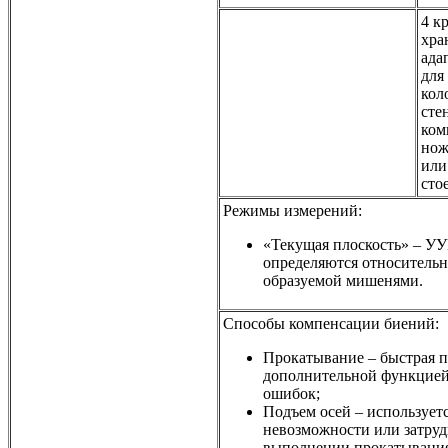
4 к
хра
ада
для
кол
сте
ком
нож
или
сто
Режимы измерений:
«Текущая плоскость» – У
определяются относительн
образуемой мишенями.
Способы компенсации биений:
Прокатывание – быстрая п
дополнительной функцией
ошибок;
Подъем осей – использует
невозможности или затру
выполнении прокатывания