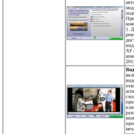
авт
мод
ход
При
ком
1. 
рек
дис
инд
XF 
ком
201
Вид
вкл
вид
охв
асп
схо
при
кли
раз
нео
про
мех