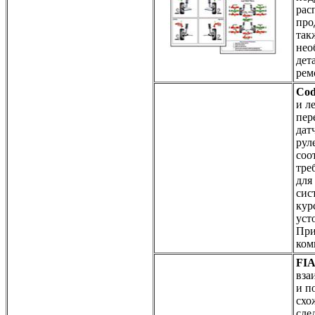
рас
про
так
нео
дет
рем
Co
и л
пер
дат
рул
соо
тре
для
сис
кур
уст
При
ком
FI
вза
и п
схо
сле