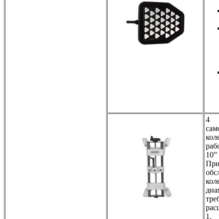
4
сам
кол
раб
10” 
При
обс
кол
диа
тре
рас
1.