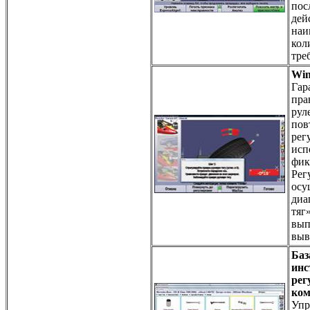
пос
дей
наи
кол
тре
Wi
Гар
пра
рул
пов
рег
исп
фик
Рег
осу
диа
тяг
вып
выв
Баз
инс
рег
ком
Упр