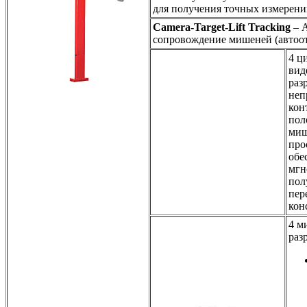
для получения точных измерени
Camera-Target-Lift Tracking
– А
сопровождение мишеней (автоо
4 ц
вид
раз
неп
кон
пол
миш
про
обе
мгн
пол
пер
кон
4 м
раз