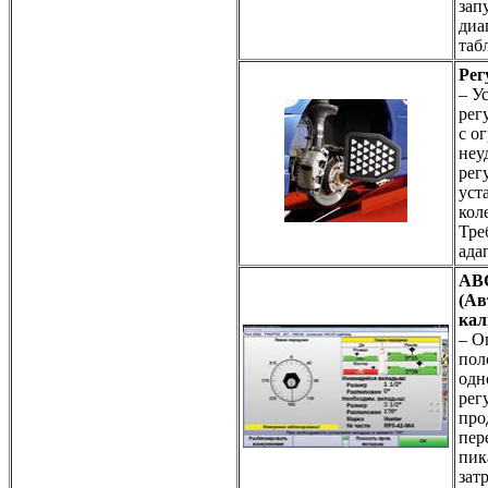
зап
диа
таб
Рег
– У
рег
с о
неу
рег
уст
кол
Тре
ада
AB
(Ав
кал
– О
пол
одн
рег
про
пер
пик
зат