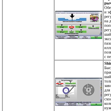
рыч
Обе
и э
рег
на 
поп
рег
шай
экс
паз
илл
поз
с п
Shi
Быс
пра
шай
тол
зав
для
рег
схо
кол
нуж