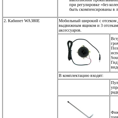
при регулировке «без кол
быть скомпенсированы в 
2. Кабинет WA380E
Мобильный широкий с отсеком д
выдвижным ящиком и 3 отсекам
аксессуаров.
Вст
гро
Поз
исп
Sou
Гид
вид
В комплектацию входят:
Пул
упр
рад
Фик
тор