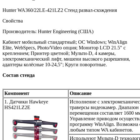
Hunter WA360/22LE-421LZ2 Стенд развал-схождения
Свойства
Производитель: Hunter Engineering (США)
Кабинет мобильный стандартный; ОС Windows; WinAlign
Elite, WebSpecs, Photo/Video опция; Монитор LCD 21.5" с
креплением; Принтер цветной; Мульти-D, 4 камеры,
электромеханический лифт, мишени высокого разрешения,
адаптеры колёсные 10-24,5"; Круги поворотные.
Состав стенда
Компонент
Описание
1. Датчики Hawkeye
Исполнение с электромеханиче
HS421LZ2E
траверсы видеокамер. Диапазон
перемещения составляет 1600 м
Управление приводом осуществл
программу WinAlign. Возможна с
любым типом WA кабинетов.
Используют Мульти-D технолог