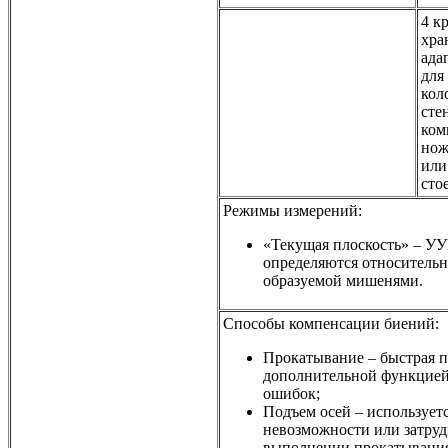
4 к
хра
ада
для
кол
сте
ком
нож
или
сто
Режимы измерений:
«Текущая плоскость» – У
определяются относительн
образуемой мишенями.
Способы компенсации биений:
Прокатывание – быстрая п
дополнительной функцией
ошибок;
Подъем осей – использует
невозможности или затру
выполнении прокатывания