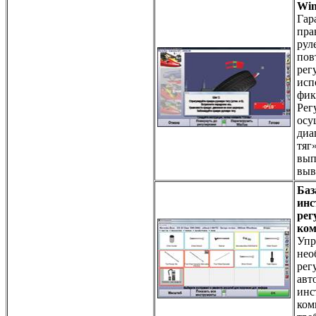
Wi
Гар
пра
рул
пов
рег
исп
фик
Рег
осу
диа
тяг
вып
выв
Баз
инс
рег
ком
Упр
нео
рег
авт
инс
ком