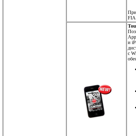
При
FIA
Tou
Поз
App
и i
дис
с W
обе