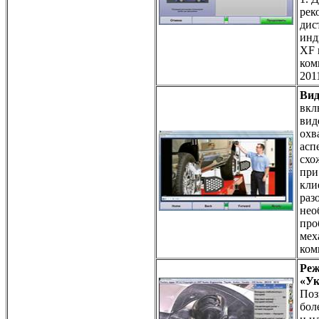
рек
дис
инд
XF 
ком
201
Вид
вкл
вид
охв
асп
схо
при
кли
раз
нео
про
мех
ком
Реж
«Ук
Поз
бол