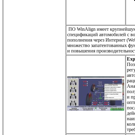
ПО WinAlign имеет крупнейшую
спецификаций автомобилей c в
пополнения через Интернет (We
множество запатентованных фу
и повышения производительнос
Exp
Поз
рег
авт
рац
Ана
пол
и п
опт
пос
дей
наи
кол
тре