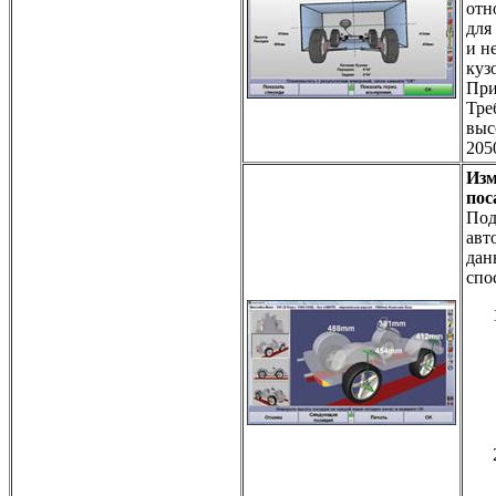
отн
для
и н
куз
При
Тре
выс
205
Изм
пос
Под
авт
дан
спо