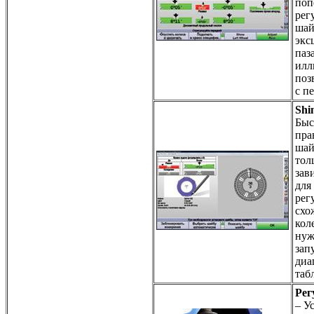
поп
рег
шай
экс
паз
илл
поз
с п
Shi
Быс
пра
шай
тол
зав
для
рег
схо
кол
нуж
зап
диа
таб
Рег
– У