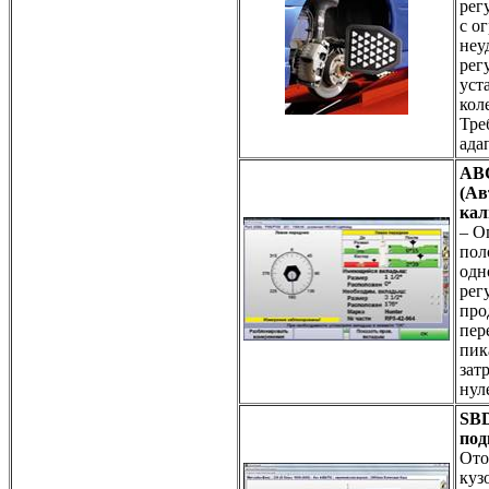
рег
с о
неу
рег
уст
кол
Тре
ада
AB
(Ав
кал
– О
пол
одн
рег
про
пер
пик
зат
нул
SBD
под
Ото
куз