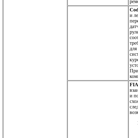
рем
Co
и л
пер
дат
рул
соо
тре
для
сис
кур
уст
При
ком
FI
вза
и п
схо
сле
воз