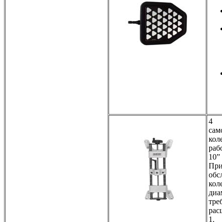
4
сам
кол
раб
10” 
При
обс
кол
диа
тре
рас
1.