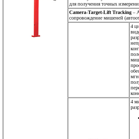
для получения точных измерени
Camera-Target-Lift Tracking
– А
сопровождение мишеней (автоо
4 ц
вид
раз
неп
кон
пол
миш
про
обе
мгн
пол
пер
кон
4 м
раз