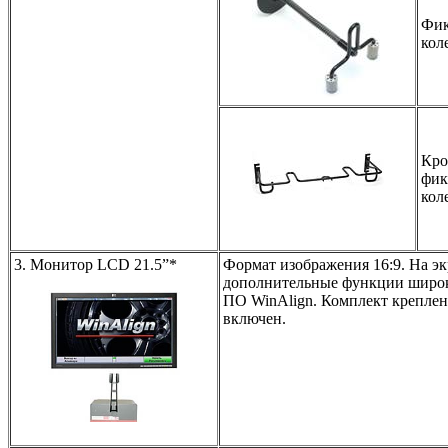
Фик
кол
Кро
фик
кол
3. Монитор LCD 21.5”*
Формат изображения 16:9. На э
дополнительные функции широ
ПО WinAlign. Комплект креплен
включен.