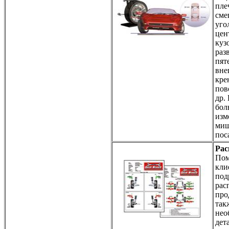
пле
сме
уго
цен
куз
раз
пят
вне
кре
пов
др.
бол
изм
миш
пос
Рас
Пом
кли
под
рас
про
так
нео
дет