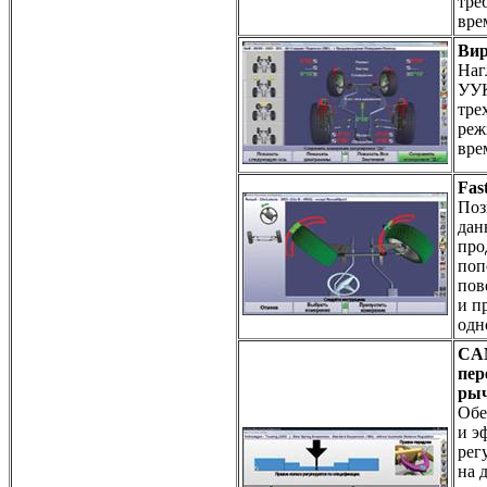
тре
вре
Вир
Наг
УУК
тре
реж
вре
Fas
Поз
дан
про
поп
пов
и п
одн
CA
пер
рыч
Обе
и э
рег
на 