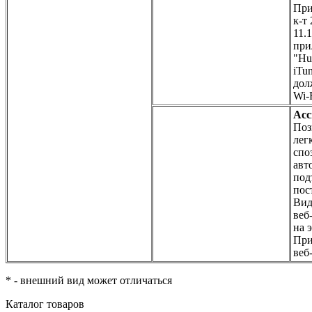
При
к-т
11.
при
"Hu
iTu
дол
Wi-
Асс
Поз
лег
спо
авт
под
пос
Вид
веб
на 
При
веб
* - внешний вид может отличаться
Каталог товаров