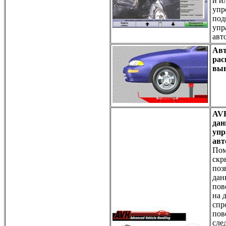
и и
упр
под
упр
авт
Авт
рас
выв
AV
дан
упр
авт
Пом
скр
поз
дан
пов
на 
спр
пов
сле