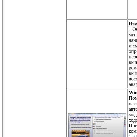
Изм
– О
мгн
дан
и с
опр
нео
вып
рем
выя
вос
ава
Win
Пом
нас
авт
мод
ход
При
ком
1. 