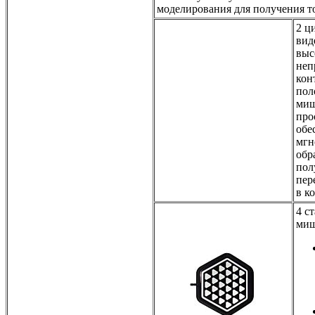
моделирования для получения т
2 ц
вид
выс
неп
кон
пол
миш
про
обе
мгн
обр
пол
пер
в к
4 с
миш