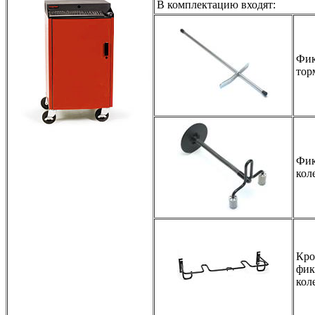
В комплектацию входят:
Фик
тор
Фик
кол
Кро
фик
кол