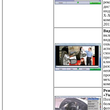
рек
дис
инд
X-X
ком
201
Вид
вкл
вид
охв
асп
схо
при
кли
раз
нео
про
мех
ком
Реж
«Ук
Поз
бол
фот