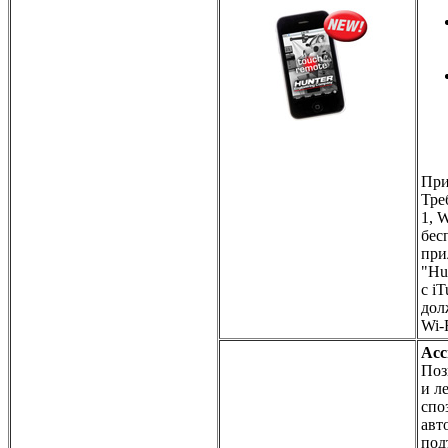
При
Тре
1, 
бес
при
"Hu
с i
дол
Wi-
Асс
Поз
и л
спо
авт
под