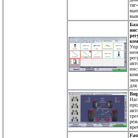
тяг
вып
выв
Баз
инс
рег
ком
Упр
нео
рег
авт
инс
ком
эко
для
Вир
Наг
пре
авт
тре
реж
вре
Fas