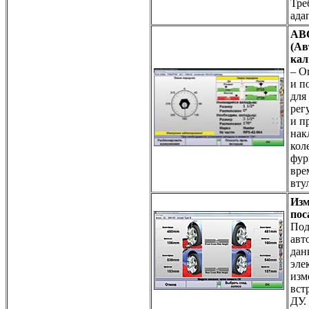
Тре
ада
AB
(Ав
кал
– О
и п
для
рег
и п
нак
кол
фур
вре
вту
Изм
пос
Под
авт
дан
эле
изм
вст
ДУ.