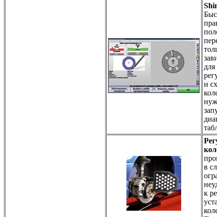
Shi
Быс
пра
пол
пер
тол
зав
для
рег
и с
кол
нуж
зап
диа
таб
Рег
кол
про
в с
огр
неу
к р
уст
кол