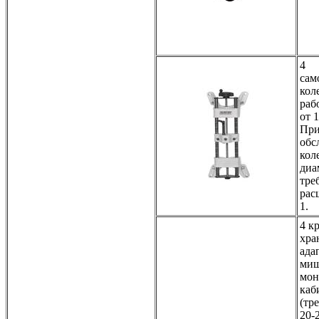
4
сам
кол
раб
от 1
При
обс
кол
диа
тре
рас
1.
4 к
хра
ада
миш
мон
каб
(тр
20-