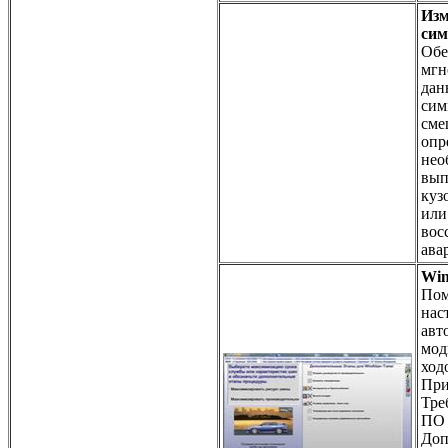
Изм
сим
Обе
мгн
дан
сим
сме
опр
нео
вып
куз
или
вос
ава
Win
Пом
нас
авт
мод
ход
При
Тре
ПО 
Доп