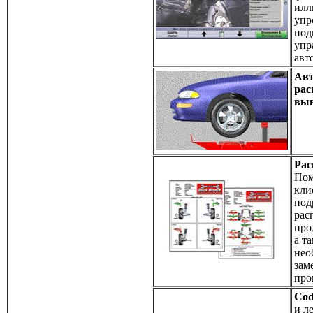
илл
упр
под
упр
авт
Авт
рас
выв
Рас
Пом
кли
под
рас
про
а т
нео
зам
про
Co
и л