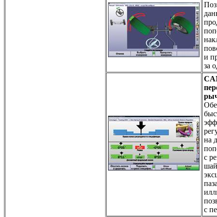
Поз
дан
про
поп
нак
пов
и п
за 
CA
пер
рыч
Обе
быс
эфф
рег
на 
поп
с р
шай
экс
паз
илл
поз
с п