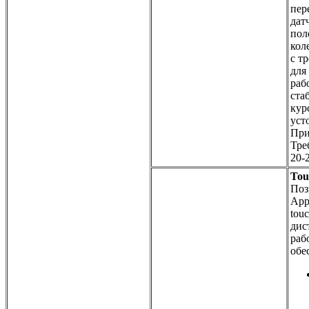
пер
дат
пол
кол
с т
для
раб
ста
кур
уст
При
Тре
20-
Tou
Поз
App
tou
дис
раб
обе