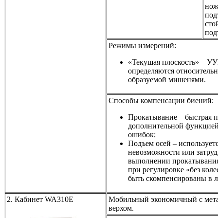
но
под
сто
под
Режимы измерений:
«Текущая плоскость» – У
определяются относительн
образуемой мишенями.
Способы компенсации биений:
Прокатывание – быстрая п
дополнительной функцией
ошибок;
Подъем осей – использует
невозможности или затру
выполнении прокатывания
при регулировке «без кол
быть скомпенсированы в 
2. Кабинет WA310E
Мобильный экономичный с мет
верхом.