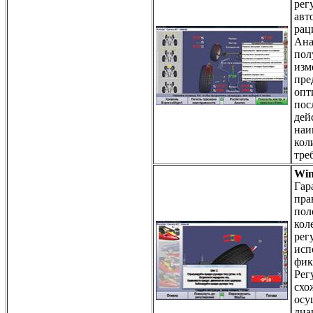
рег
авт
рац
Ана
пол
изм
пре
опт
пос
дей
наи
кол
тре
Wi
Гар
пра
пол
кол
рег
исп
фик
Рег
схо
осу
диа