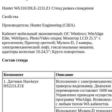
Hunter WA310/20LE-221LZ1 Стенд развал-схождения
Свойства
Производитель: Hunter Engineering (США)
Кабинет мобильный экономичный; ОС Windows; WinAlign
Elite, WebSpecs, Photo/Video опция; Монитор LCD 21.5" с
креплением; Принтер цветной; Мульти-D, 2 камеры,
электромеханический лифт, гексагональные мишени,
адаптеры колесные 10-24,5"; Круги поворотные.
Состав стенда
Компонент
Описание
1. Датчики Hawkeye
Исполнение с электромеханиче
HS221LZ1E
траверсы видеокамер. Диапазон
перемещения составляет 1600 м
Управление приводом осуществл
программу WinAlign. Возможна 
с любым типом WA кабинетов.
Используют Мульти-D техноло