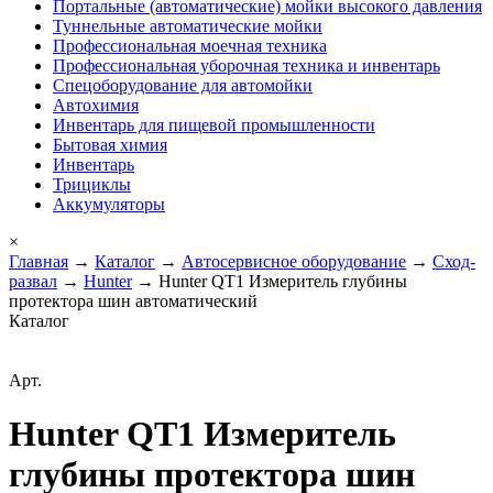
Портальные (автоматические) мойки высокого давления
Туннельные автоматические мойки
Профессиональная моечная техника
Профессиональная уборочная техника и инвентарь
Спецоборудование для автомойки
Автохимия
Инвентарь для пищевой промышленности
Бытовая химия
Инвентарь
Трициклы
Аккумуляторы
×
Главная
→
Каталог
→
Автосервисное оборудование
→
Сход-
развал
→
Hunter
→ Hunter QT1 Измеритель глубины
протектора шин автоматический
Каталог
Арт.
Hunter QT1 Измеритель
глубины протектора шин