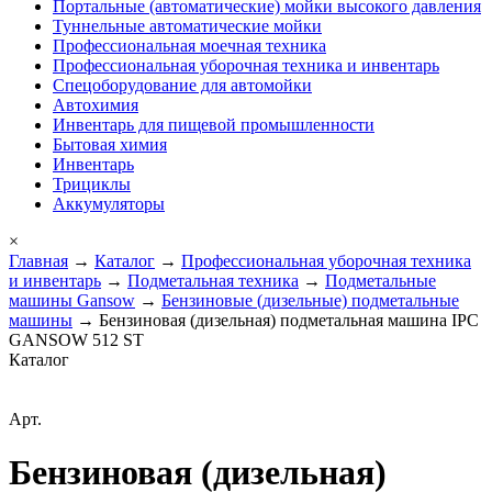
Портальные (автоматические) мойки высокого давления
Туннельные автоматические мойки
Профессиональная моечная техника
Профессиональная уборочная техника и инвентарь
Спецоборудование для автомойки
Автохимия
Инвентарь для пищевой промышленности
Бытовая химия
Инвентарь
Трициклы
Аккумуляторы
×
Главная
→
Каталог
→
Профессиональная уборочная техника
и инвентарь
→
Подметальная техника
→
Подметальные
машины Gansow
→
Бензиновые (дизельные) подметальные
машины
→ Бензиновая (дизельная) подметальная машина IPC
GANSOW 512 ST
Каталог
Арт.
Бензиновая (дизельная)