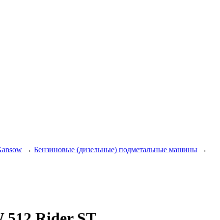
Gansow
→
Бензиновые (дизельные) подметальные машины
→
512 Rider ST