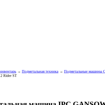
 инвентарь
→
Подметальная техника
→
Подметальные машины 
2 Rider ST
метальная машина IPC GANSOW 