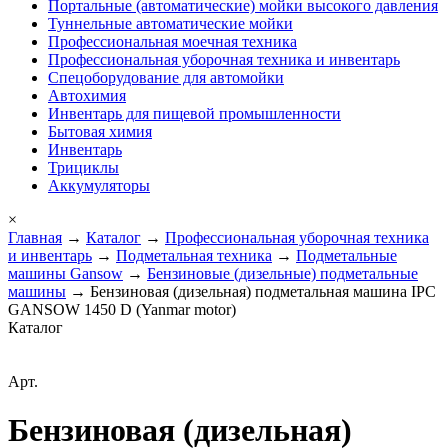
Портальные (автоматические) мойки высокого давления
Туннельные автоматические мойки
Профессиональная моечная техника
Профессиональная уборочная техника и инвентарь
Спецоборудование для автомойки
Автохимия
Инвентарь для пищевой промышленности
Бытовая химия
Инвентарь
Трициклы
Аккумуляторы
×
Главная
→
Каталог
→
Профессиональная уборочная техника
и инвентарь
→
Подметальная техника
→
Подметальные
машины Gansow
→
Бензиновые (дизельные) подметальные
машины
→ Бензиновая (дизельная) подметальная машина IPC
GANSOW 1450 D (Yanmar motor)
Каталог
Арт.
Бензиновая (дизельная)