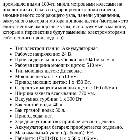
промышленными 180-ти миллиметровыми колесами на
подшипниках, баков из ударопрочного полиэтилена,
алюминиевого собирающего узла, панели управления,
вакуумного мотора и мотора привода щетки (моторы - это
единственные импортные узлы, используемые в машине,
которые в перспективе будут заменены электромоторами
собственного производства).
Тип электропитания: Аккумуляторная.
Рабочее напряжение: 24 В.
Производительность уборки: до 2040 м.кв./час.
Рабочая ширина моющих щеток: 510 мм.
Тип моющих щеток: Дисковые.
Моющие щетки: 1 х d510 мм.
Привод моющих щеток: 1 х 450 Вт.
Скорость вращения моющих щеток: 160 об/мин.
Ширина захвата всасывания: 770 мм.
Вакуумная турбина: 1 х 300 Вт.
Бак чистой воды: 40 л.
Бак грязной воды: 50 л.
Привод хода: нет.
Зарядное устройство: приобретается отдельно.
Аккумуляторная батарея: приобретается отдельно.
Максимальный уклон (рабочий): 6%.
Габариты (ДхШхВ): 114 х 58 х 106 мм.