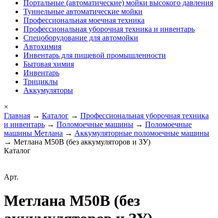
Портальные (автоматические) мойки высокого давления
Туннельные автоматические мойки
Профессиональная моечная техника
Профессиональная уборочная техника и инвентарь
Спецоборудование для автомойки
Автохимия
Инвентарь для пищевой промышленности
Бытовая химия
Инвентарь
Трициклы
Аккумуляторы
×
Главная
→
Каталог
→
Профессиональная уборочная техника
и инвентарь
→
Поломоечные машины
→
Поломоечные
машины Метлана
→
Аккумуляторные поломоечные машины
→ Метлана М50B (без аккумуляторов и ЗУ)
Каталог
Арт.
Метлана М50B (без