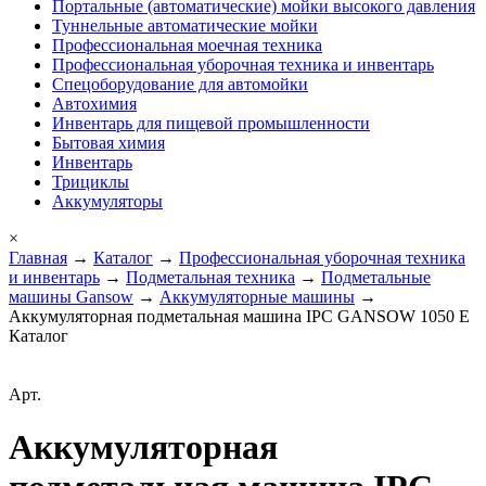
Портальные (автоматические) мойки высокого давления
Туннельные автоматические мойки
Профессиональная моечная техника
Профессиональная уборочная техника и инвентарь
Спецоборудование для автомойки
Автохимия
Инвентарь для пищевой промышленности
Бытовая химия
Инвентарь
Трициклы
Аккумуляторы
×
Главная
→
Каталог
→
Профессиональная уборочная техника
и инвентарь
→
Подметальная техника
→
Подметальные
машины Gansow
→
Аккумуляторные машины
→
Аккумуляторная подметальная машина IPC GANSOW 1050 E
Каталог
Арт.
Аккумуляторная