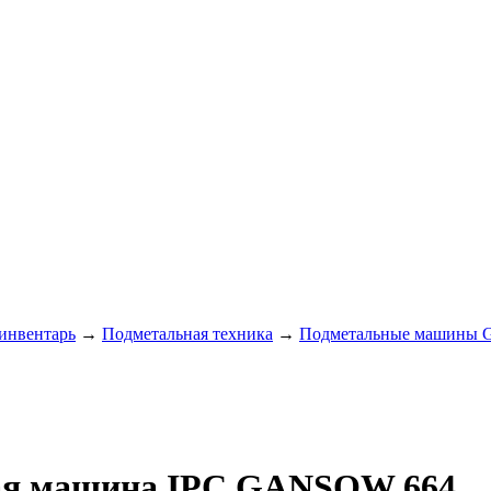
 инвентарь
→
Подметальная техника
→
Подметальные машины 
ая машина IPC GANSOW 664