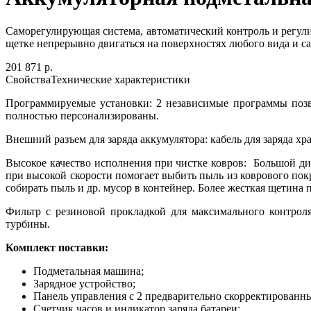
Саморегулирующая система, автоматический контроль и регул
щетке непрерывно двигаться на поверхностях любого вида и са
201 871 р.
Свойства
Технические характеристики
Программируемые установки: 2 независимые программы позв
полностью персонализированы.
Внешний разъем для заряда аккумулятора: кабель для заряда х
Высокое качество исполнения при чистке ковров: Большой ди
при высокой скорости помогает выбить пыль из коврового по
собирать пыль и др. мусор в контейнер. Более жесткая щетина 
Фильтр с резиновой прокладкой для максимального контро
турбины.
Комплект поставки:
Подметальная машина;
Зарядное устройство;
Панель управления с 2 предварительно скорректирован
Счетчик часов и индикатор заряда батареи;