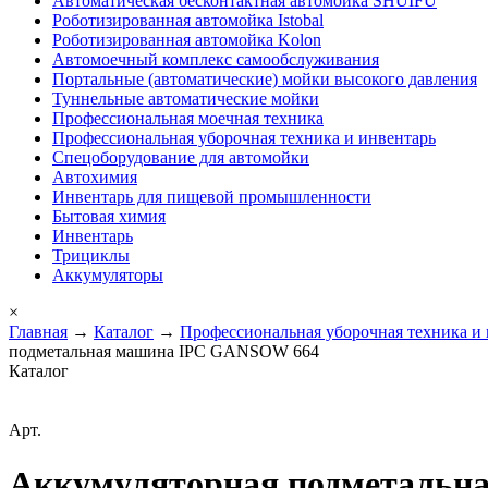
Автоматическая бесконтактная автомойка SHUIFU
Роботизированная автомойка Istobal
Роботизированная автомойка Kolon
Автомоечный комплекс самообслуживания
Портальные (автоматические) мойки высокого давления
Туннельные автоматические мойки
Профессиональная моечная техника
Профессиональная уборочная техника и инвентарь
Спецоборудование для автомойки
Автохимия
Инвентарь для пищевой промышленности
Бытовая химия
Инвентарь
Трициклы
Аккумуляторы
×
Главная
→
Каталог
→
Профессиональная уборочная техника и
подметальная машина IPC GANSOW 664
Каталог
Арт.
Аккумуляторная подметальн