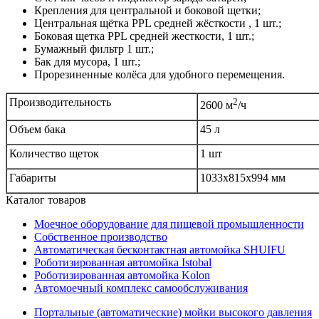
Крепления для центральной и боковой щетки;
Центральная щётка PPL средней жёсткости , 1 шт.;
Боковая щетка PPL средней жесткости, 1 шт.;
Бумажный фильтр 1 шт.;
Бак для мусора, 1 шт.;
Прорезиненные колёса для удобного перемещения.
Производительность
2
2600 м
/ч
Объем бака
45 л
Количество щеток
1 шт
Габариты
1033x815x994 мм
Каталог товаров
Моечное оборудование для пищевой промышленности
Собственное производство
Автоматическая бесконтактная автомойка SHUIFU
Роботизированная автомойка Istobal
Роботизированная автомойка Kolon
Автомоечный комплекс самообслуживания
Портальные (автоматические) мойки высокого давления